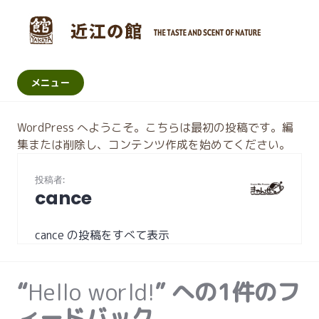
コ
ン
テ
ン
近江の館
ツ
メニュー
へ
移
WordPress へようこそ。こちらは最初の投稿です。編
動
集または削除し、コンテンツ作成を始めてください。
投稿者:
cance
cance の投稿をすべて表示
“
Hello world!
” への1件のフ
ィードバック